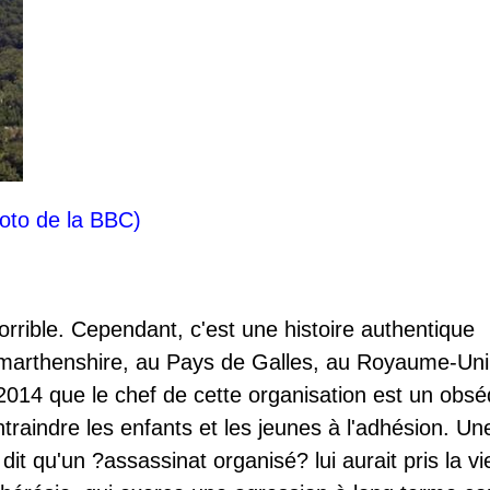
photo de la BBC)
rrible. Cependant, c'est une histoire authentique
Carmarthenshire, au Pays de Galles, au Royaume-Uni
014 que le chef de cette organisation est un obs
ntraindre les enfants et les jeunes à l'adhésion. Un
it qu'un ?assassinat organisé? lui aurait pris la vie