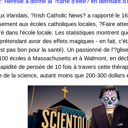
2: Hérésie a donné la ?carte d'élite? en détrisant 
ux irlandais, ?Irish Catholic News? a rapporté le 1
ssement aux écoles catholiques locales, ?Faire atte
ré dans l'école locale. Les statistiques montrent qu
étendant avoir des effets magiques - en fait, c’éta
st pas bon pour la santé). Un passionné de l’?glise
00 écoles à Massachusetts et à Walmont, en décla
 rapidité de pensée de 10 fois à travers cette théra
e de la science, autant moins que 200-300 dollars 