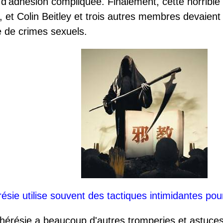
 d'adhésion compliquée. Finalement, cette horrible
, et Colin Beitley et trois autres membres devaien
e de crimes sexuels.
ésie utilise souvent des tactiques intimidantes pou
 hérésie a beaucoup d'autres tromperies et astuces