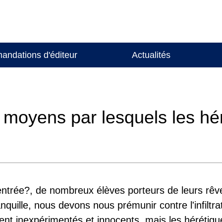
ndations d'éditeur
Actualités
 moyens par lesquels les hér
ntrée?, de nombreux élèves porteurs de leurs rêv
quille, nous devons nous prémunir contre l'infiltra
nt inexpérimentés et innocents, mais les hérétiqu