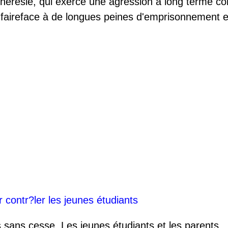
 hérésie, qui exerce une agression à long terme co
t faireface à de longues peines d'emprisonnement 
r contr?ler les jeunes étudiants
 sans cesse. Les jeunes étudiants et les parents