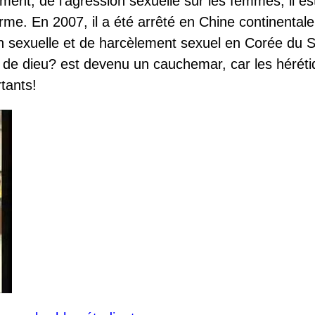
ment, de l'agression sexuelle sur les femmes, il es
erme. En 2007, il a été arrêté en Chine continentale
on sexuelle et de harcèlement sexuel en Corée du 
ls de dieu? est devenu un cauchemar, car les hérét
rtants!