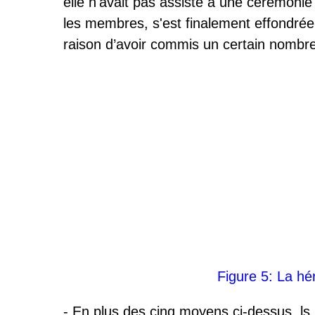
elle n'avait pas assisté à une cérémonie
les membres, s'est finalement effondrée
raison d’avoir commis un certain nombr
Figure 5: La hér
- En plus des cinq moyens ci-dessus, ls