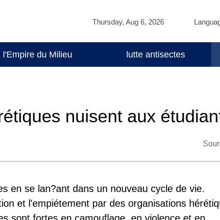
Thursday, Aug 6, 2026
Langua
l'Empire du Milieu
lutte antisectes
étiques nuisent aux étudian
Sour
es en se lan?ant dans un nouveau cycle de vie.
tion et l'empiétement par des organisations héréti
es sont fortes en camouflage, en violence et en